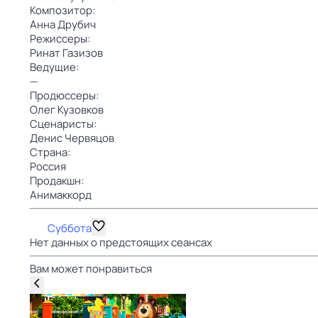
Композитор:
Анна Друбич
Режиссеры:
Ринат Газизов
Ведущие:
—
Продюссеры:
Олег Кузовков
Сценаристы:
Денис Червяцов
Страна:
Россия
Продакшн:
Анимаккорд
Суббота
Нет данных о предстоящих сеансах
Вам может понравиться