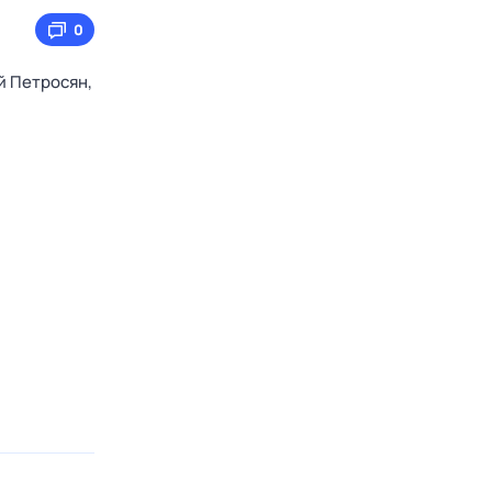
0
й Петросян,