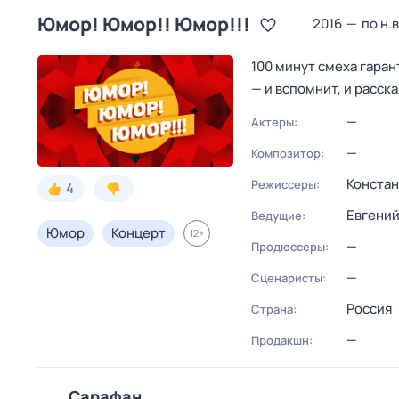
Юмор! Юмор!! Юмор!!!
2016
—
по н.в
100 минут смеха гара
— и вспомнит, и расска
—
Актеры:
—
Композитор:
Конста
Режиссеры:
4
Евгений
Ведущие:
Юмор
Концерт
12
+
—
Продюссеры:
—
Сценаристы:
Россия
Страна:
—
Продакшн:
Сарафан