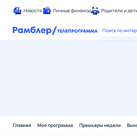
Новости
Личные финансы
Родители и дет
Здоровье
Поиск по инте
Развлечен
Дом и уют
Спорт
Карьера
Авто
Технологи
Жизненные
Сберегаем
Гороскопы
Главная
Моя программа
Премьеры недели
Вых