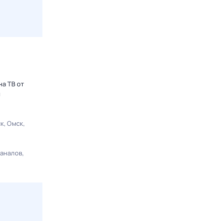
на ТВ от
ы
ск
Омск
каналов