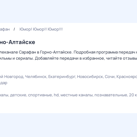
афан
Юмор! Юмор!! Юмор!!!
рно-Алтайске
елеканале Сарафан в Горно-Алтайске. Подробная программа передач 
льмы и сериалы. Добавляйте передачи в избранное, читайте отзыв
й Новгород
Челябинск
Екатеринбург
Новосибирск
Сочи
Краснояр
одар
налы
детские
спортивные
hd
местные каналы
познавательные
20 