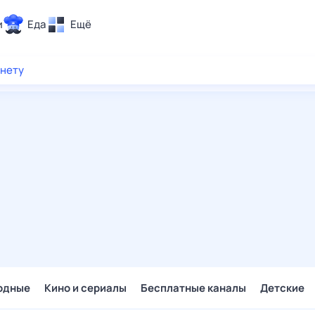
и
Еда
Ещё
Почта
рнету
ия и отдых
Поиск
Погода
ТВ-программа
и и тренды
 ситуации
 вместе
Помощь
одные
Кино и сериалы
Бесплатные каналы
Детские