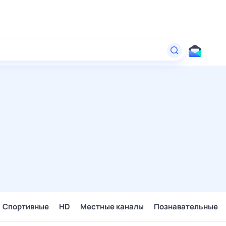
Спортивные
HD
Местные каналы
Познавательные