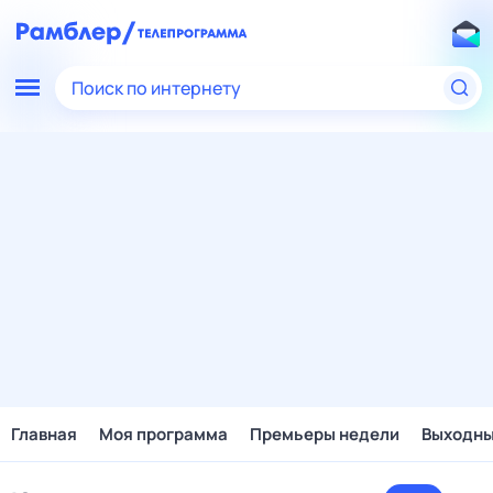
Поиск по интернету
Главная
Моя программа
Премьеры недели
Выходн