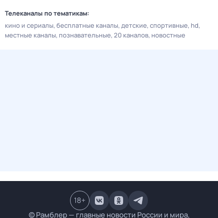
Телеканалы по тематикам:
кино и сериалы
бесплатные каналы
детские
спортивные
hd
местные каналы
познавательные
20 каналов
новостные
18
+
© Рамблер — главные новости России и мира,