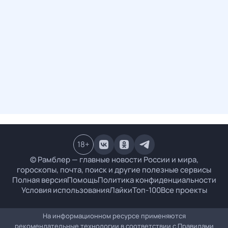
18
+
© Рамблер — главные новости России и мира,
гороскопы, почта, поиск и другие полезные сервисы
Полная версия
Помощь
Политика конфиденциальности
Условия использования
Лайки
Топ-100
Все проекты
На информационном ресурсе применяются
рекомендательные технологии в соответствии с
Правилами