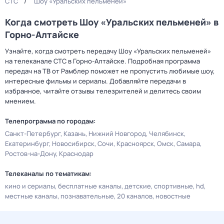
СТС
Шоу «Уральских пельменей»
Когда смотреть Шоу «Уральских пельменей» в
Горно-Алтайске
Узнайте, когда смотреть передачу Шоу «Уральских пельменей»
на телеканале СТС в Горно-Алтайске. Подробная программа
передач на ТВ от Рамблер поможет не пропустить любимые шоу,
интересные фильмы и сериалы. Добавляйте передачи в
избранное, читайте отзывы телезрителей и делитесь своим
мнением.
Телепрограмма по городам:
Санкт-Петербург
Казань
Нижний Новгород
Челябинск
Екатеринбург
Новосибирск
Сочи
Красноярск
Омск
Самара
Ростов-на-Дону
Краснодар
Телеканалы по тематикам:
кино и сериалы
бесплатные каналы
детские
спортивные
hd
местные каналы
познавательные
20 каналов
новостные