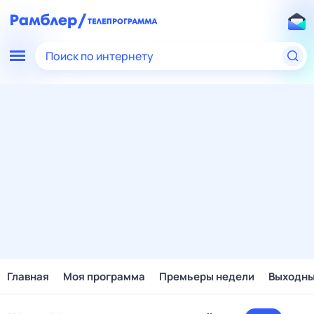
Поиск по интернету
Главная
Моя программа
Премьеры недели
Выходн