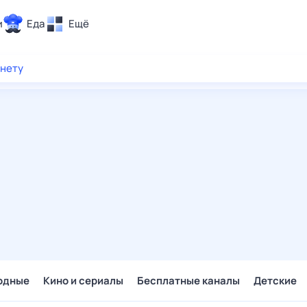
и
Еда
Ещё
Почта
рнету
ия и отдых
Поиск
Погода
ТВ-программа
и и тренды
 ситуации
 вместе
Помощь
одные
Кино и сериалы
Бесплатные каналы
Детские