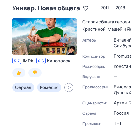
Универ. Новая общага
2011
—
2018
Старая общага героев 
Кристиной, Машей и Ян
Виталий
Актеры:
Самбур
Promus
Композитор:
IMDb
Кинопоиск
5.7
6.6
Конста
Режиссеры:
—
Ведущие:
Вячесла
Сериал
Комедия
Продюссеры:
16
+
Дулера
Артем Г
Сценаристы:
Россия
Страна:
ТНТ
Продакшн: