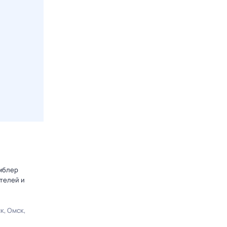
амблер
телей и
ск
Омск