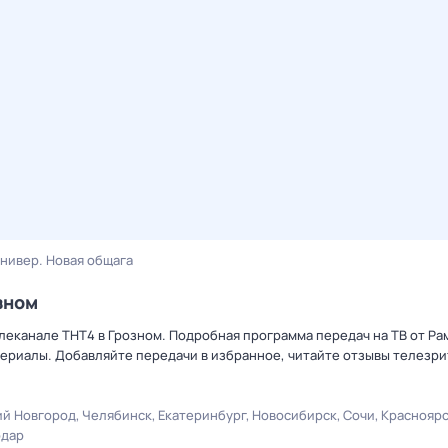
нивер. Новая общага
зном
елеканале ТНТ4 в Грозном. Подробная программа передач на ТВ от Р
ериалы. Добавляйте передачи в избранное, читайте отзывы телезри
й Новгород
Челябинск
Екатеринбург
Новосибирск
Сочи
Краснояр
одар