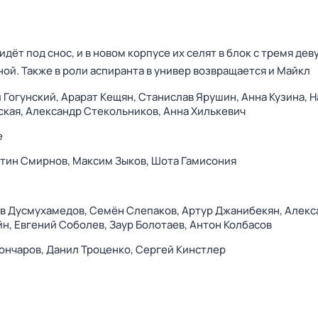
идёт под снос, и в новом корпусе их селят в блок с тремя де
ой. Также в роли аспиранта в универ возвращается и Майкл
 Гогунский,
Арарат Кещян,
Станислав Ярушин,
Анна Кузина,
Н
ская,
Александр Стекольников,
Анна Хилькевич
e
нтин Смирнов,
Максим Зыков,
Шота Гамисония
в Дусмухамедов,
Семён Слепаков,
Артур Джанибекян,
Алекс
йн,
Евгений Соболев,
Заур Болотаев,
Антон Колбасов
ончаров,
Данил Троценко,
Сергей Кинстлер