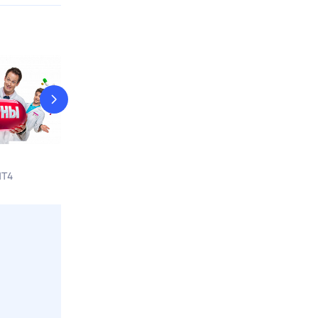
Команда восемь
Карпов
НТ4
9 авг, вс в 13:30
Звезда
9 авг, вс в 15:1