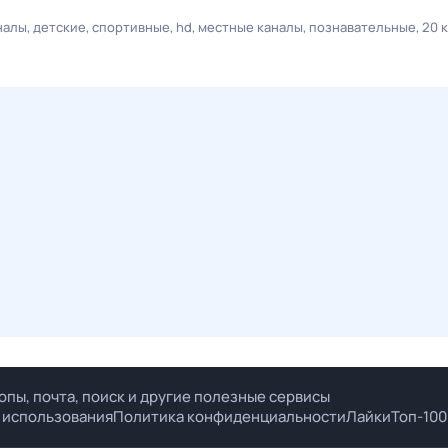
налы
детские
спортивные
hd
местные каналы
познавательные
20 
опы, почта, поиск и другие полезные сервисы
 использования
Политика конфиденциальности
Лайки
Топ-100