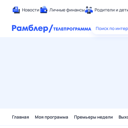
Новости
Личные финансы
Родители и дет
Здоровье
Поиск по инте
Развлечен
Дом и уют
Спорт
Карьера
Авто
Технологи
Жизненные
Сберегаем
Гороскопы
Главная
Моя программа
Премьеры недели
Вых