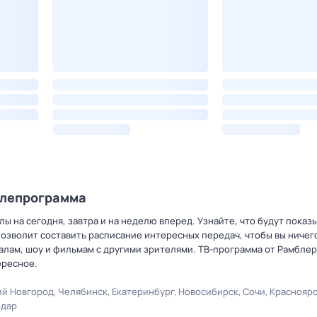
елепрограмма
ы на сегодня, завтра и на неделю вперед. Узнайте, что будут показ
позволит составить расписание интересных передач, чтобы вы ничег
лам, шоу и фильмам с другими зрителями. ТВ-программа от Рамблер
ересное.
й Новгород
Челябинск
Екатеринбург
Новосибирск
Сочи
Краснояр
одар