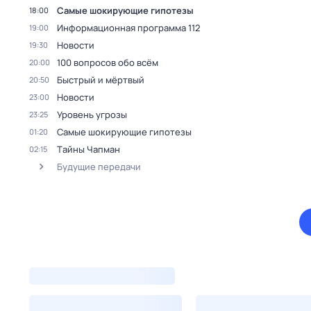
Самые шoкиpующие гипотезы
18:00
Информационная программа 112
19:00
Новости
19:30
100 вопросов обо всём
20:00
Быстрый и мёртвый
20:50
Новости
23:00
Уровень угрозы
23:25
Самые шoкиpующие гипотезы
01:20
Тaйны Чапман
02:15
Будущие передачи