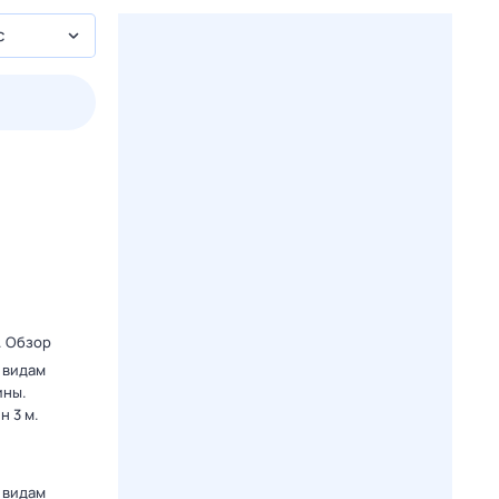
с
пт
1 авг,
сб
2 авг,
вс
3 авг,
пн
4 авг,
вт
Вчера
Сегод
. Обзор
 видам
ины.
 3 м.
 видам