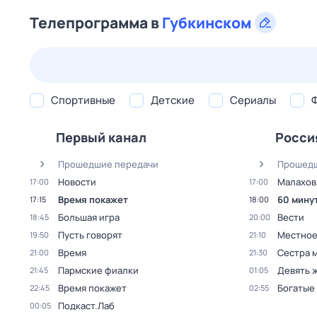
Телепрограмма в
Губкинском
23 июл,
чт
24 июл,
пт
25 июл,
сб
26 июл,
вс
Спортивные
Детские
Сериалы
Первый канал
Росси
Прошедшие передачи
Прошедш
Новости
Малахов
17:00
17:00
Время покажет
60 мину
17:15
18:00
Большая игра
Вести
18:45
20:00
Пусть говорят
Местное
19:50
21:10
Время
Сестра 
21:00
21:30
Пармские фиалки
Девять 
21:45
01:05
Время покажет
Богатые
22:45
02:55
Подкаст.Лаб
00:05