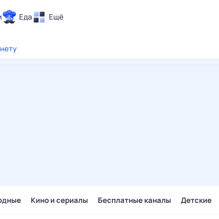
и
Еда
Ещё
Почта
рнету
ия и отдых
Поиск
Погода
ТВ-программа
и и тренды
 ситуации
 вместе
Помощь
одные
Кино и сериалы
Бесплатные каналы
Детские