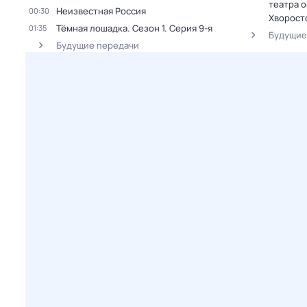
театра о
Неизвестная Россия
00:30
Хворост
Тёмная лошадка
. Сезон 1
. Серия 9-я
01:35
Будущие
Будущие передачи