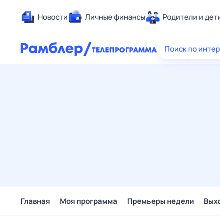
Новости
Личные финансы
Родители и дет
Здоровье
Поиск по инте
Развлечен
Дом и уют
Спорт
Карьера
Авто
Технологи
Жизненные
Сберегаем
Гороскопы
Главная
Моя программа
Премьеры недели
Вых