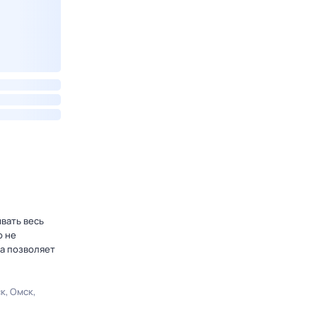
ывать весь
о не
а позволяет
ск
Омск