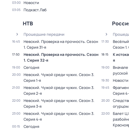
Новости
03:00
Подкаст.Лаб
03:05
НТВ
Росси
Прошедшие передачи
Прошедш
Невский. Проверка на прочность
. Сезон
Весёлый
16:45
17:30
1
. Серия 31-я
Сезон 1
.
Невский. Проверка на прочность
. Сезон
К исток
17:50
18:15
1
. Серия 32-я
я
Сегодня
Вначале 
19:00
19:00
русской
Невский. Чужой среди чужих
. Сезон 3
.
20:00
Серия 1-я
Новости
19:30
Невский. Чужой среди чужих
. Сезон 3
.
Фрагмен
21:00
19:45
Серия 2-я
Серия 4-
Невский. Чужой среди чужих
. Сезон 3
.
Следстви
22:00
20:20
Серия 3-я
огурцом
Невский. Чужой среди чужих
. Сезон 3
.
Балет Ц.
23:00
22:00
Серия 4-я
разбойн
Красноя
Сегодня
00:15