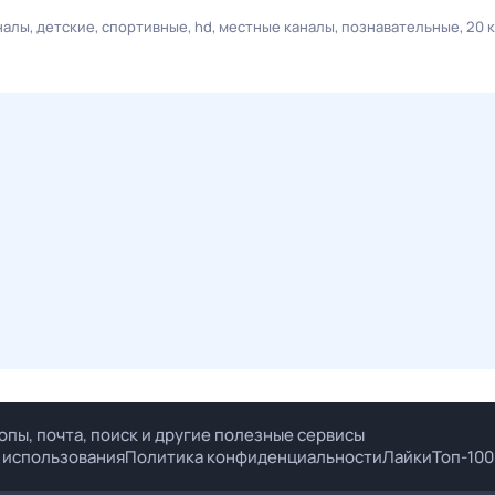
налы
детские
спортивные
hd
местные каналы
познавательные
20 
опы, почта, поиск и другие полезные сервисы
 использования
Политика конфиденциальности
Лайки
Топ-100