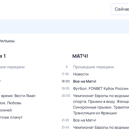
Сейча
27 июл,
пн
28 июл,
вт
29 июл,
ср
30 июл,
чт
31 июл,
Фильмы
я 1
МАТЧ!
ие передачи
Прошедшие передачи
Новости
17:55
т
Все на Матч!
18:00
Футбол. FONBET Кубок России
19:05
 время. Вести Ямал
Чемпионат Европы по водным
20:00
спорта. Прыжки в воду. Женщ
моя, Любовь
Синхронные прыжки. Трамплин
жизней
Трансляция из Франции
 тоже плачут
Все на Матч!
21:20
Чемпионат Европы по водным
21:45