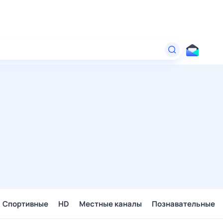
Спортивные
HD
Местные каналы
Познавательные