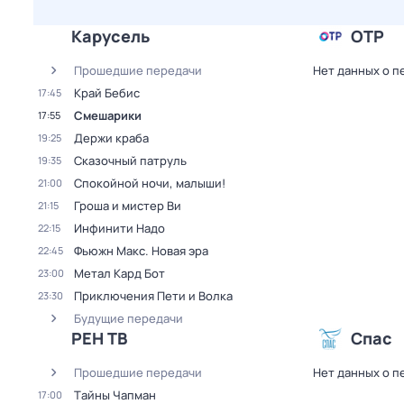
Карусель
ОТР
Прошедшие передачи
Нет данных о п
Край Бебис
17:45
Смешарики
17:55
Держи краба
19:25
Сказочный патруль
19:35
Спокойной ночи, малыши!
21:00
Гроша и мистер Ви
21:15
Инфинити Надо
22:15
Фьюжн Макс. Новая эра
22:45
Метал Кард Бот
23:00
Приключения Пети и Волка
23:30
Будущие передачи
РЕН ТВ
Спас
Прошедшие передачи
Нет данных о п
Тaйны Чапман
17:00