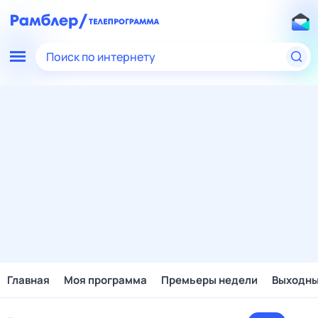
Поиск по интернету
Главная
Моя программа
Премьеры недели
Выходн