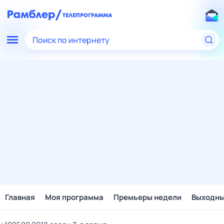
Поиск по интернету
Главная
Моя программа
Премьеры недели
Выходн