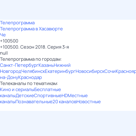
Телепрограмма
Телепрограмма в Хасавюрте
Че
+100500
+100500. Сезон 2018. Серия 3-я
null
Телепрограмма по городам:
Санкт-Петербург
Казань
Нижний
Новгород
Челябинск
Екатеринбург
Новосибирск
Сочи
Красноя
на-Дону
Краснодар
Телеканалы по тематикам:
Кино и сериалы
Бесплатные
каналы
Детские
Спортивные
HD
Местные
каналы
Познавательные
20 каналов
Новостные