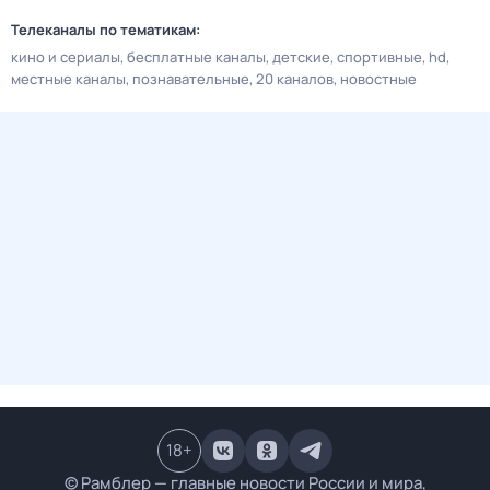
Телеканалы по тематикам:
кино и сериалы
бесплатные каналы
детские
спортивные
hd
местные каналы
познавательные
20 каналов
новостные
18
+
© Рамблер — главные новости России и мира,