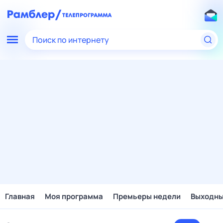
Поиск по интернету
Главная
Моя программа
Премьеры недели
Выходн