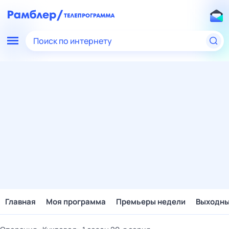
Поиск по интернету
Главная
Моя программа
Премьеры недели
Выходн