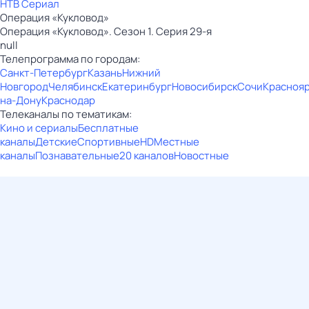
НТВ Сериал
Операция «Кукловод»
Операция «Кукловод». Сезон 1. Серия 29-я
null
Телепрограмма по городам:
Санкт-Петербург
Казань
Нижний
Новгород
Челябинск
Екатеринбург
Новосибирск
Сочи
Красноя
на-Дону
Краснодар
Телеканалы по тематикам:
Кино и сериалы
Бесплатные
каналы
Детские
Спортивные
HD
Местные
каналы
Познавательные
20 каналов
Новостные