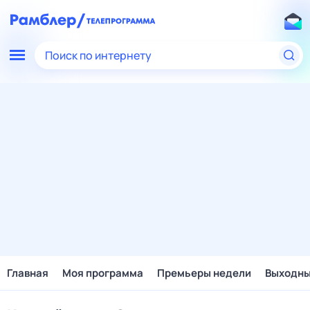
Поиск по интернету
Главная
Моя программа
Премьеры недели
Выходн