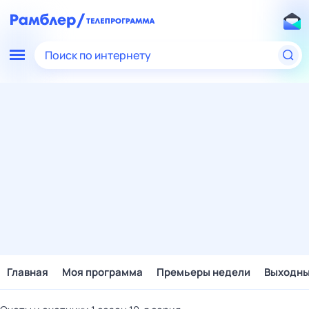
Поиск по интернету
Главная
Моя программа
Премьеры недели
Выходн