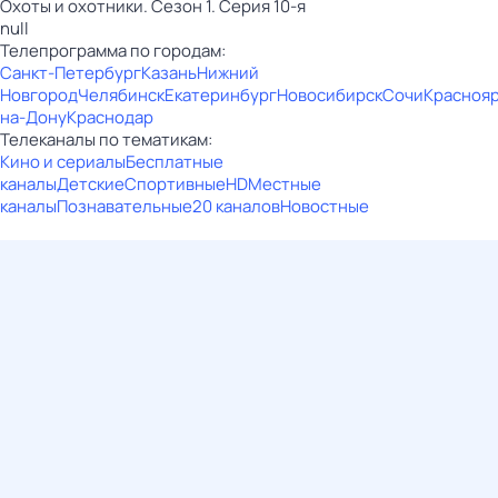
Охоты и охотники. Сезон 1. Серия 10-я
null
Телепрограмма по городам:
Санкт-Петербург
Казань
Нижний
Новгород
Челябинск
Екатеринбург
Новосибирск
Сочи
Красноя
на-Дону
Краснодар
Телеканалы по тематикам:
Кино и сериалы
Бесплатные
каналы
Детские
Спортивные
HD
Местные
каналы
Познавательные
20 каналов
Новостные