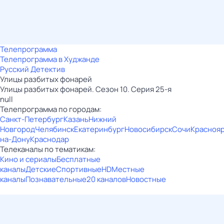
Телепрограмма
Телепрограмма в Худжанде
Русский Детектив
Улицы разбитых фонарей
Улицы разбитых фонарей. Сезон 10. Серия 25-я
null
Телепрограмма по городам:
Санкт-Петербург
Казань
Нижний
Новгород
Челябинск
Екатеринбург
Новосибирск
Сочи
Красноя
на-Дону
Краснодар
Телеканалы по тематикам:
Кино и сериалы
Бесплатные
каналы
Детские
Спортивные
HD
Местные
каналы
Познавательные
20 каналов
Новостные