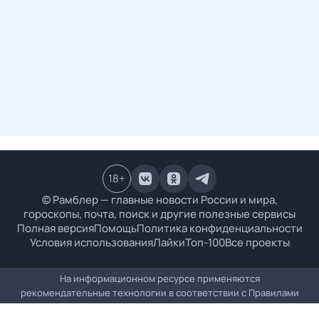
18
+
© Рамблер — главные новости России и мира,
гороскопы, почта, поиск и другие полезные сервисы
Полная версия
Помощь
Политика конфиденциальности
Условия использования
Лайки
Топ-100
Все проекты
На информационном ресурсе применяются
рекомендательные технологии в соответствии с
Правилами