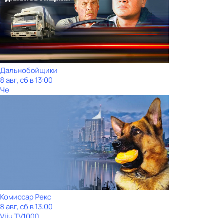
Дальнобойщики
8 авг, сб в 13:00
Че
Комиссар Рекс
8 авг, сб в 13:00
Viju TV1000