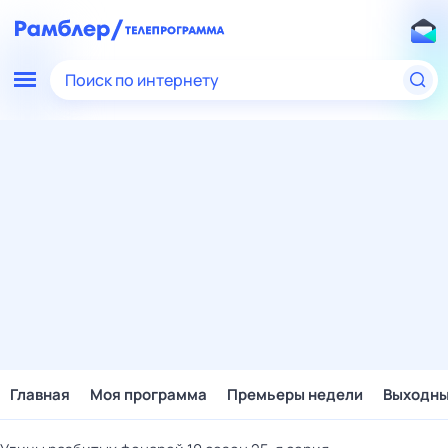
Поиск по интернету
Главная
Моя программа
Премьеры недели
Выходн