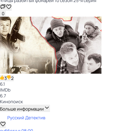
Улицы разбитых фонарей 10 сезон 25-я серия
0
3
2
6.1
IMDb
6.7
Кинопоиск
Больше информации
Русский Детектив
суббота
в
08:00