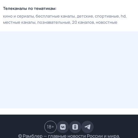
Телеканалы по тематикам:
кино и сериалы
бесплатные каналы
детские
спортивные
hd
местные каналы
познавательные
20 каналов
новостные
18
+
© Рамблер — главные новости России и мира,