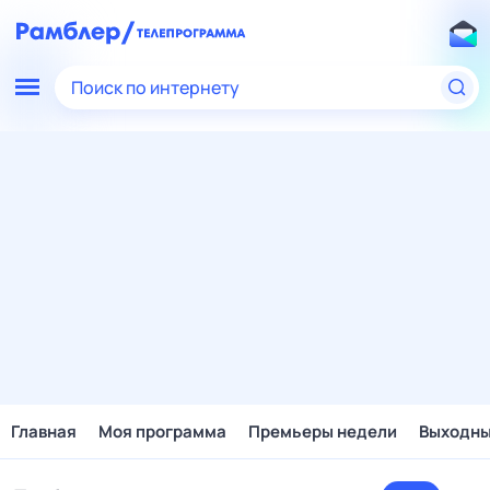
Поиск по интернету
Главная
Моя программа
Премьеры недели
Выходн