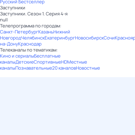
Русский Бестселлер
Заступники
Заступники. Сезон 1. Серия 4-я
null
Телепрограмма по городам:
Санкт-Петербург
Казань
Нижний
Новгород
Челябинск
Екатеринбург
Новосибирск
Сочи
Красноя
на-Дону
Краснодар
Телеканалы по тематикам:
Кино и сериалы
Бесплатные
каналы
Детские
Спортивные
HD
Местные
каналы
Познавательные
20 каналов
Новостные