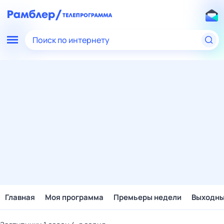
Поиск по интернету
Главная
Моя программа
Премьеры недели
Выходн