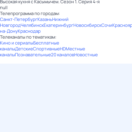
Высокая кухня с Касымычем. Сезон 1. Серия 4-я
null
Телепрограмма по городам:
Санкт-Петербург
Казань
Нижний
Новгород
Челябинск
Екатеринбург
Новосибирск
Сочи
Красноя
на-Дону
Краснодар
Телеканалы по тематикам:
Кино и сериалы
Бесплатные
каналы
Детские
Спортивные
HD
Местные
каналы
Познавательные
20 каналов
Новостные