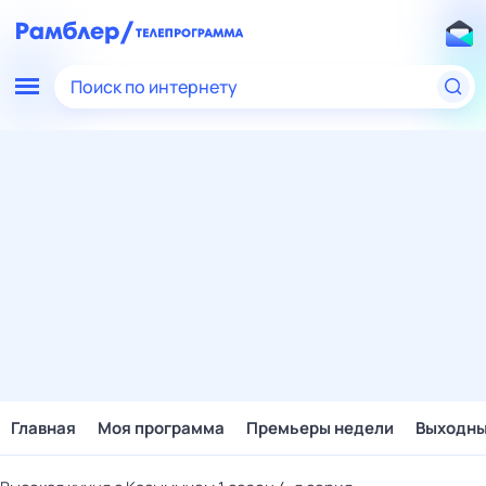
Поиск по интернету
Главная
Моя программа
Премьеры недели
Выходн