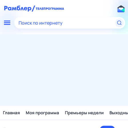
Поиск по интернету
Главная
Моя программа
Премьеры недели
Выходн