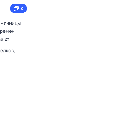
0
лемянницы
времён
ulz»
елков,