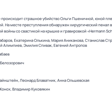
де происходит страшное убийство Ольги Пшеничной, юной п
й. На месте преступления обнаружен хирургический пенал 
й войны со свастикой на крышке и гравировкой «Hermann Sch
абаров,
Екатерина Олькина,
Мария Аниканова,
Станислав Стр
ий Алимпиев,
Эмилия Спивак,
Евгений Антропов
абаев
 Белозорович
Вайнштейн,
Леонард Блаватник,
Анна Ольшевская
Конох,
Владимир Куковякин