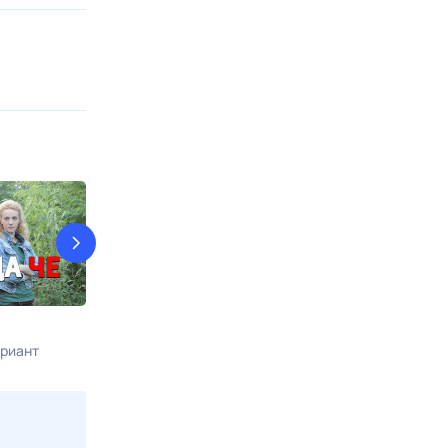
Агент национальной
Карпов
безопасности
риант
Сегодня в 23:3
Сегодня в 22:30
Родное кино