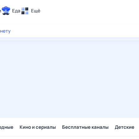
и
Еда
Ещё
Почта
рнету
ия и отдых
Поиск
Погода
ТВ-программа
и и тренды
 ситуации
 вместе
Помощь
одные
Кино и сериалы
Бесплатные каналы
Детские