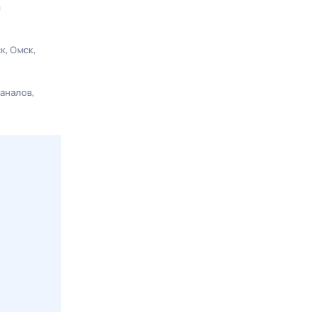
ы
ск
Омск
каналов