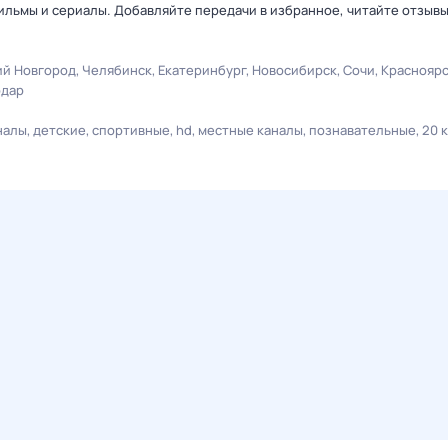
льмы и сериалы. Добавляйте передачи в избранное, читайте отзыв
й Новгород
Челябинск
Екатеринбург
Новосибирск
Сочи
Краснояр
одар
налы
детские
спортивные
hd
местные каналы
познавательные
20 