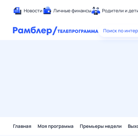
Новости
Личные финансы
Родители и дет
Здоровье
Поиск по инте
Развлечен
Дом и уют
Спорт
Карьера
Авто
Технологи
Жизненные
Сберегаем
Гороскопы
Главная
Моя программа
Премьеры недели
Вых