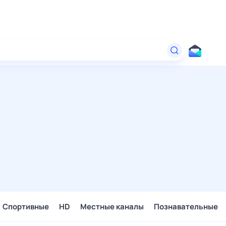
Спортивные
HD
Местные каналы
Познавательные