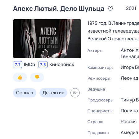
Алекс Лютый. Дело Шульца
2021
1975 год. В Ленингра
известной телеведуще
Великой Отечественно
Антон Х
Актеры:
Геннад
IMDb
Кинопоиск
7.7
7.5
Игорь Б
Композитор:
Леонид
Режиссеры:
—
Ведущие:
Сериал
Детектив
16
+
Тимур 
Продюссеры:
Полина 
Сценаристы:
Россия
Страна:
Амедиа
Продакшн: