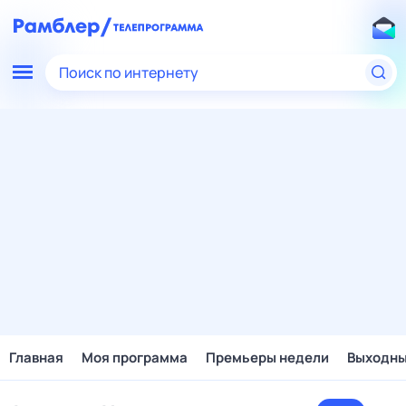
Поиск по интернету
Главная
Моя программа
Премьеры недели
Выходн