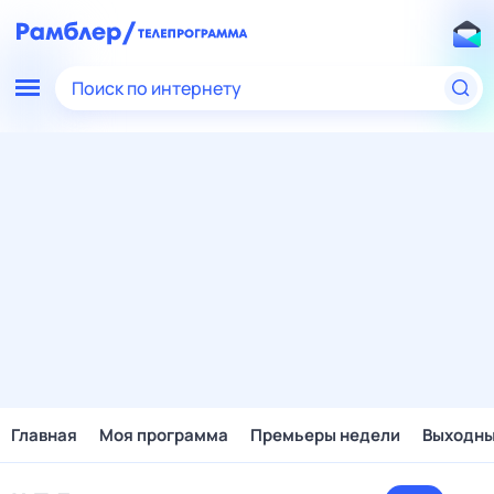
Поиск по интернету
Главная
Моя программа
Премьеры недели
Выходн