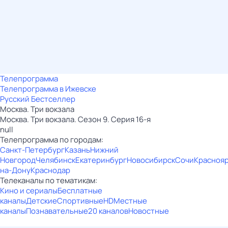
Телепрограмма
Телепрограмма в Ижевске
Русский Бестселлер
Москва. Три вокзала
Москва. Три вокзала. Сезон 9. Серия 16-я
null
Телепрограмма по городам:
Санкт-Петербург
Казань
Нижний
Новгород
Челябинск
Екатеринбург
Новосибирск
Сочи
Красноя
на-Дону
Краснодар
Телеканалы по тематикам:
Кино и сериалы
Бесплатные
каналы
Детские
Спортивные
HD
Местные
каналы
Познавательные
20 каналов
Новостные