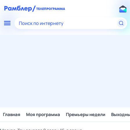
Поиск по интернету
Главная
Моя программа
Премьеры недели
Выходн