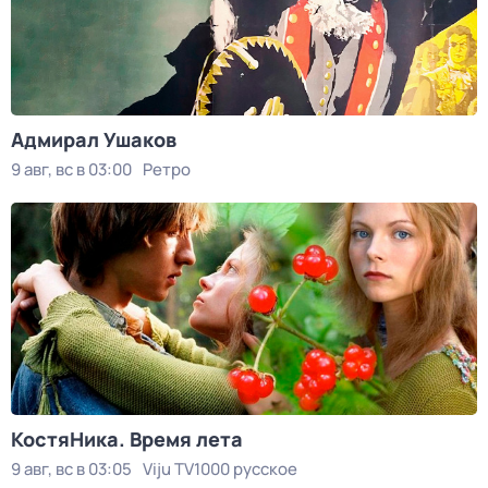
Адмирал Ушаков
9 авг, вс в 03:00
Ретро
КостяНика. Время лета
9 авг, вс в 03:05
Viju TV1000 русское