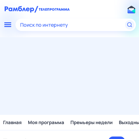
Поиск по интернету
Главная
Моя программа
Премьеры недели
Выходн