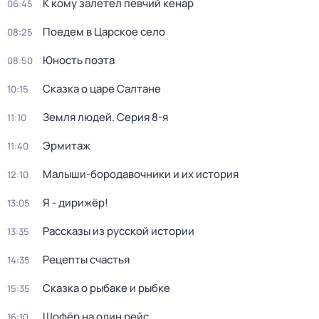
К кому залетел певчий кенар
06:45
Поедем в Царское село
08:25
Юность поэта
08:50
Сказка о царе Салтане
10:15
Земля людей
. Серия 8-я
11:10
Эрмитаж
11:40
Малыши-бородавочники и их история
12:10
Я - дирижёр!
13:05
Рассказы из русской истории
13:35
Рецепты счастья
14:35
Сказка о рыбаке и рыбке
15:35
Шофёр на один рейс
16:10