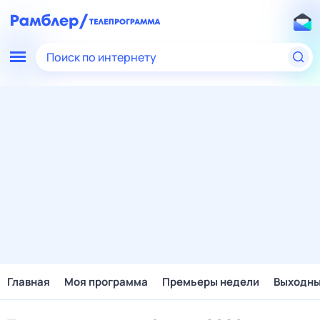
Поиск по интернету
Главная
Моя программа
Премьеры недели
Выходн