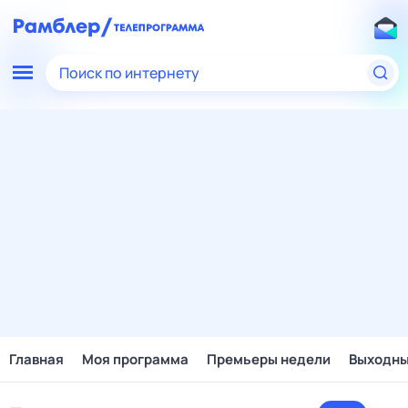
Поиск по интернету
Главная
Моя программа
Премьеры недели
Выходн