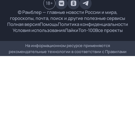
18
+
© Рамблер — главные новости России и мира,
гороскопы, почта, поиск и другие полезные сервисы
Полная версия
Помощь
Политика конфиденциальности
Условия использования
Лайки
Топ-100
Все проекты
На информационном ресурсе применяются
рекомендательные технологии в соответствии с
Правилами