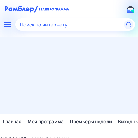
Поиск по интернету
Главная
Моя программа
Премьеры недели
Выходн