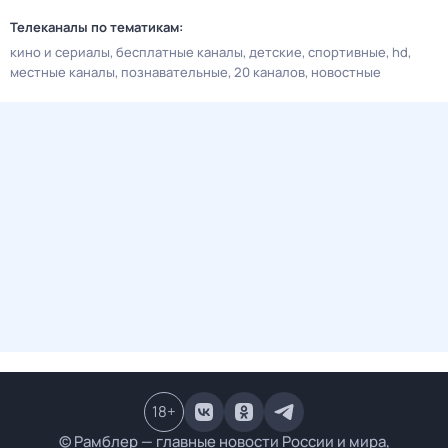
Телеканалы по тематикам:
кино и сериалы
бесплатные каналы
детские
спортивные
hd
местные каналы
познавательные
20 каналов
новостные
18
+
© Рамблер — главные новости России и мира,