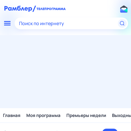
Поиск по интернету
Главная
Моя программа
Премьеры недели
Выходн