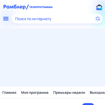
Поиск по интернету
Главная
Моя программа
Премьеры недели
Выходн