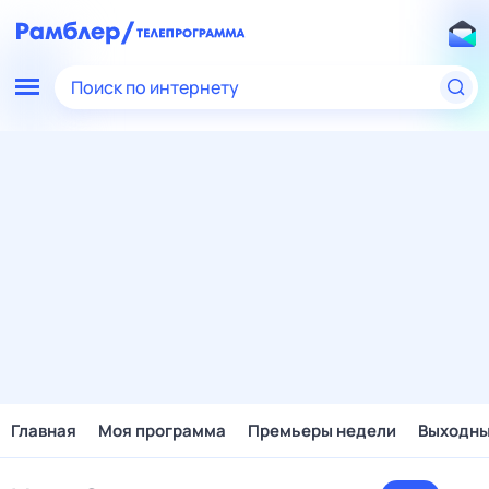
Поиск по интернету
Главная
Моя программа
Премьеры недели
Выходн