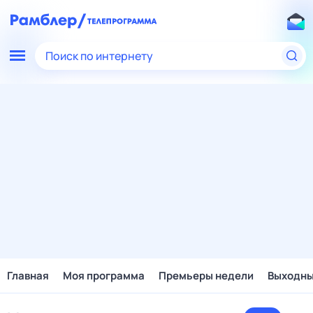
Поиск по интернету
Главная
Моя программа
Премьеры недели
Выходн