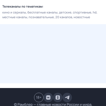
Телеканалы по тематикам:
кино и сериалы
бесплатные каналы
детские
спортивные
hd
местные каналы
познавательные
20 каналов
новостные
18
+
© Рамблер — главные новости России и мира,