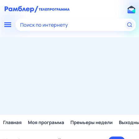
Поиск по интернету
Главная
Моя программа
Премьеры недели
Выходн