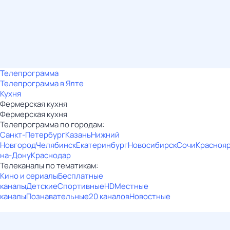
Телепрограмма
Телепрограмма в Ялте
Кухня
Фермерская кухня
Фермерская кухня
Телепрограмма по городам:
Санкт-Петербург
Казань
Нижний
Новгород
Челябинск
Екатеринбург
Новосибирск
Сочи
Красноя
на-Дону
Краснодар
Телеканалы по тематикам:
Кино и сериалы
Бесплатные
каналы
Детские
Спортивные
HD
Местные
каналы
Познавательные
20 каналов
Новостные