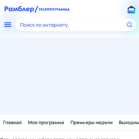
Поиск по интернету
Главная
Моя программа
Премьеры недели
Выходн