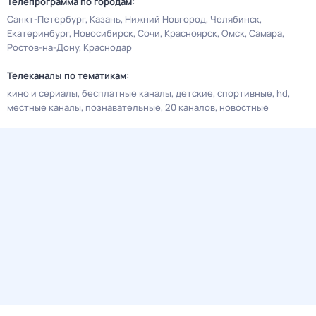
Телепрограмма по городам:
Санкт-Петербург
Казань
Нижний Новгород
Челябинск
Екатеринбург
Новосибирск
Сочи
Красноярск
Омск
Самара
Ростов-на-Дону
Краснодар
Телеканалы по тематикам:
кино и сериалы
бесплатные каналы
детские
спортивные
hd
местные каналы
познавательные
20 каналов
новостные