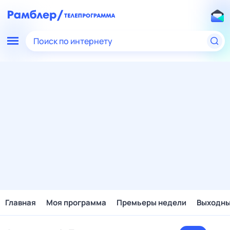
Поиск по интернету
Главная
Моя программа
Премьеры недели
Выходн