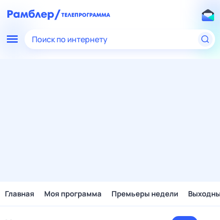
Поиск по интернету
Главная
Моя программа
Премьеры недели
Выходн