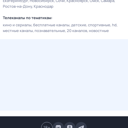
Екатеринбург
Новосибирск
Сочи
Красноярск
Омск
Самара
Ростов-на-Дону
Краснодар
Телеканалы по тематикам:
кино и сериалы
бесплатные каналы
детские
спортивные
hd
местные каналы
познавательные
20 каналов
новостные
18
+