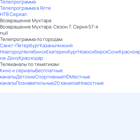
Телепрограмма
Телепрограмма в Ялте
НТВ Сериал
Возвращение Мухтара
Возвращение Мухтара. Сезон 7. Серия 57-я
null
Телепрограмма по городам:
Санкт-Петербург
Казань
Нижний
Новгород
Челябинск
Екатеринбург
Новосибирск
Сочи
Красноя
на-Дону
Краснодар
Телеканалы по тематикам:
Кино и сериалы
Бесплатные
каналы
Детские
Спортивные
HD
Местные
каналы
Познавательные
20 каналов
Новостные