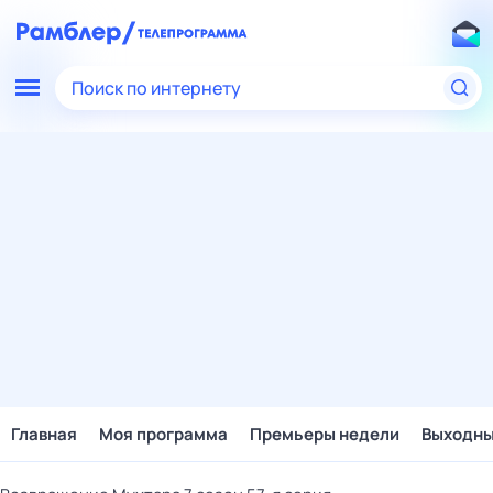
Поиск по интернету
Главная
Моя программа
Премьеры недели
Выходн