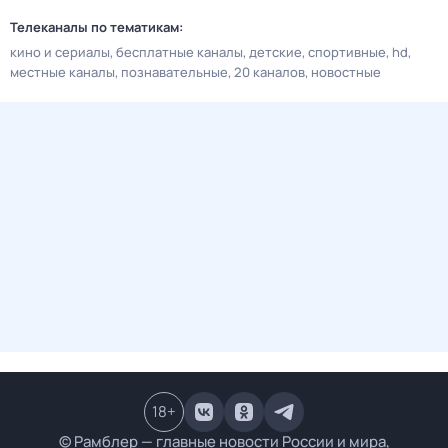
Телеканалы по тематикам:
кино и сериалы
бесплатные каналы
детские
спортивные
hd
местные каналы
познавательные
20 каналов
новостные
18
+
© Рамблер — главные новости России и мира,