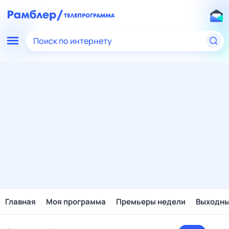
Поиск по интернету
Главная
Моя программа
Премьеры недели
Выходн