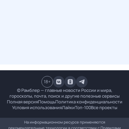
18
+
© Рамблер — главные новости России и мира,
гороскопы, почта, поиск и другие полезные сервисы
Полная версия
Помощь
Политика конфиденциальности
Условия использования
Лайки
Топ-100
Все проекты
На информационном ресурсе применяются
рекомендательные технологии в соответствии с
Правилами