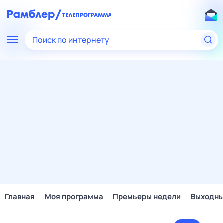
Поиск по интернету
Главная
Моя программа
Премьеры недели
Выходн