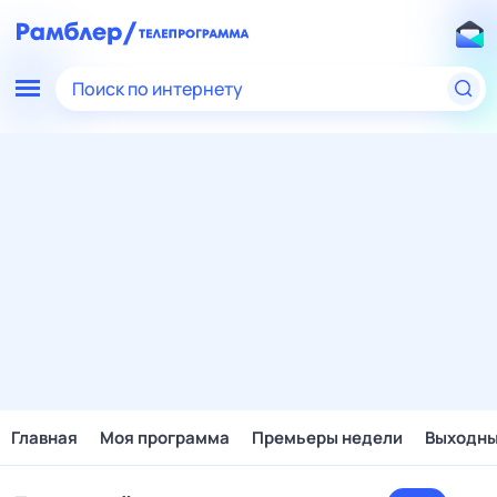
Поиск по интернету
Главная
Моя программа
Премьеры недели
Выходн