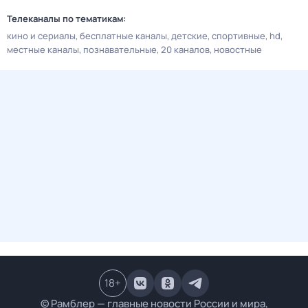
Телеканалы по тематикам:
кино и сериалы
бесплатные каналы
детские
спортивные
hd
местные каналы
познавательные
20 каналов
новостные
18
+
© Рамблер — главные новости России и мира,