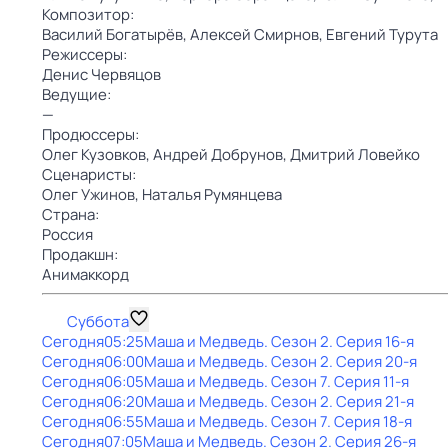
Композитор:
Василий Богатырёв,
Алексей Смирнов,
Евгений Турута
Режиссеры:
Денис Червяцов
Ведущие:
—
Продюссеры:
Олег Кузовков,
Андрей Добрунов,
Дмитрий Ловейко
Сценаристы:
Олег Ужинов,
Наталья Румянцева
Страна:
Россия
Продакшн:
Анимаккорд
Суббота
Сегодня
05:25
Маша и Медведь
. Сезон 2
. Серия 16-я
Сегодня
06:00
Маша и Медведь
. Сезон 2
. Серия 20-я
Сегодня
06:05
Маша и Медведь
. Сезон 7
. Серия 11-я
Сегодня
06:20
Маша и Медведь
. Сезон 2
. Серия 21-я
Сегодня
06:55
Маша и Медведь
. Сезон 7
. Серия 18-я
Сегодня
07:05
Маша и Медведь
. Сезон 2
. Серия 26-я