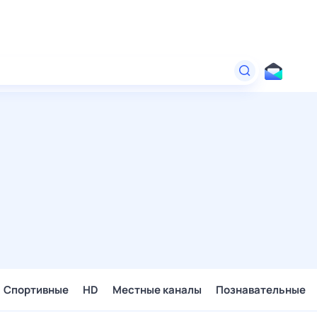
Спортивные
HD
Местные каналы
Познавательные