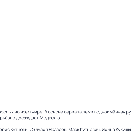
ослых во всём мире. В основе сериала лежит одноимённая ру
серьёзно досаждает Медведю
орис Кутневич,
Эдуард Назаров,
Марк Кутневич,
Ирина Кукушк