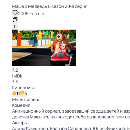
Маша и Медведь 6 сезон 20-я серия
2009
—
по н.в.
0
7.2
IMDb
7.3
Кинопоиск
11
5
Мультсериал
Комедия
Анимационный сериал, завоевавший сердца детей и взр
девочка Маша всегда находит себе развлечение, чем 
Актеры:
Алина Кукушкина,
Варвара Саранцева,
Юлия Зуникова,
Б