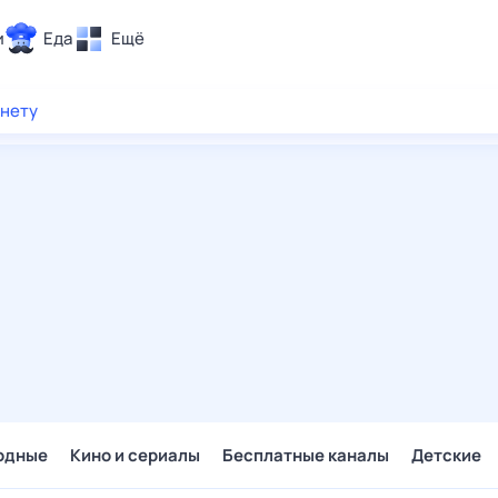
и
Еда
Ещё
Почта
рнету
ия и отдых
Поиск
Погода
ТВ-программа
и и тренды
 ситуации
 вместе
Помощь
одные
Кино и сериалы
Бесплатные каналы
Детские