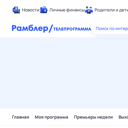
Новости
Личные финансы
Родители и дет
Здоровье
Поиск по инте
Развлечен
Дом и уют
Спорт
Карьера
Авто
Технологи
Жизненные
Сберегаем
Гороскопы
Главная
Моя программа
Премьеры недели
Вых