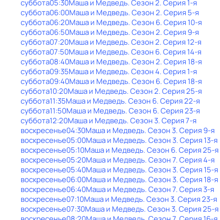
суббота
05:30
Маша и Медведь
. Сезон 2
. Серия 1-я
суббота
06:00
Маша и Медведь
. Сезон 2
. Серия 5-я
суббота
06:20
Маша и Медведь
. Сезон 6
. Серия 10-я
суббота
06:50
Маша и Медведь
. Сезон 2
. Серия 9-я
суббота
07:20
Маша и Медведь
. Сезон 2
. Серия 12-я
суббота
07:50
Маша и Медведь
. Сезон 6
. Серия 14-я
суббота
08:40
Маша и Медведь
. Сезон 2
. Серия 18-я
суббота
09:35
Маша и Медведь
. Сезон 4
. Серия 1-я
суббота
09:40
Маша и Медведь
. Сезон 6
. Серия 18-я
суббота
10:20
Маша и Медведь
. Сезон 2
. Серия 25-я
суббота
11:35
Маша и Медведь
. Сезон 6
. Серия 22-я
суббота
11:50
Маша и Медведь
. Сезон 6
. Серия 23-я
суббота
12:20
Маша и Медведь
. Сезон 3
. Серия 7-я
воскресенье
04:30
Маша и Медведь
. Сезон 3
. Серия 9-я
воскресенье
05:00
Маша и Медведь
. Сезон 3
. Серия 13-я
воскресенье
05:10
Маша и Медведь
. Сезон 6
. Серия 25-я
воскресенье
05:20
Маша и Медведь
. Сезон 7
. Серия 4-я
воскресенье
05:40
Маша и Медведь
. Сезон 3
. Серия 15-я
воскресенье
06:00
Маша и Медведь
. Сезон 3
. Серия 18-я
воскресенье
06:40
Маша и Медведь
. Сезон 7
. Серия 3-я
воскресенье
07:10
Маша и Медведь
. Сезон 3
. Серия 23-я
воскресенье
07:30
Маша и Медведь
. Сезон 3
. Серия 25-я
воскресенье
08:20
Маша и Медведь
. Сезон 7
. Серия 16-я