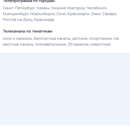
Телепрограмма по городам:
Санкт-Петербург
Казань
Нижний Новгород
Челябинск
Екатеринбург
Новосибирск
Сочи
Красноярск
Омск
Самара
Ростов-на-Дону
Краснодар
Телеканалы по тематикам:
кино и сериалы
бесплатные каналы
детские
спортивные
hd
местные каналы
познавательные
20 каналов
новостные