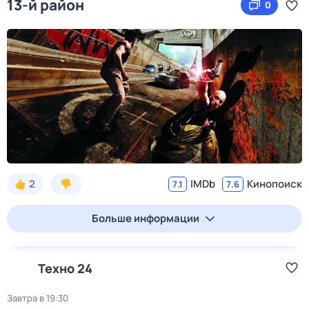
13-й район
0
2
IMDb
Кинопоиск
7.1
7.6
Больше информации
Техно 24
Завтра в 19:30