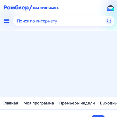
Поиск по интернету
Главная
Моя программа
Премьеры недели
Выходн