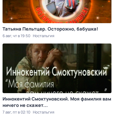
Татьяна Пельтцер. Осторожно, бабушка!
6 авг, чт в 19:50
Ностальгия
Иннокентий Смоктуновский. Моя фамилия вам
ничего не скажет...
7 авг, пт в 02:10
Ностальгия