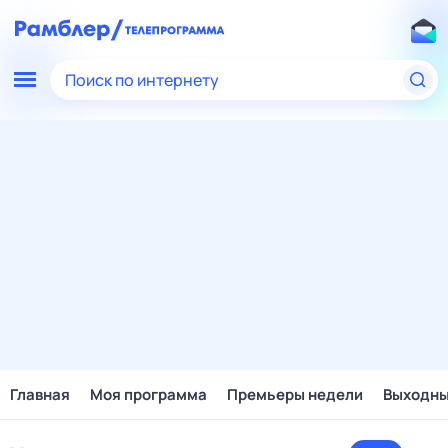
Поиск по интернету
Главная
Моя программа
Премьеры недели
Выходн