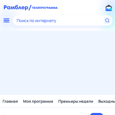
Поиск по интернету
Главная
Моя программа
Премьеры недели
Выходн