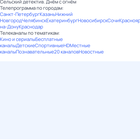
Сельский детектив. Днём с огнём
Телепрограмма по городам:
Санкт-Петербург
Казань
Нижний
Новгород
Челябинск
Екатеринбург
Новосибирск
Сочи
Красноя
на-Дону
Краснодар
Телеканалы по тематикам:
Кино и сериалы
Бесплатные
каналы
Детские
Спортивные
HD
Местные
каналы
Познавательные
20 каналов
Новостные