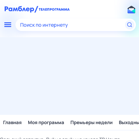
Поиск по интернету
Главная
Моя программа
Премьеры недели
Выходн