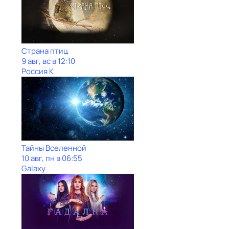
Страна птиц
9 авг, вс в 12:10
Россия К
Тайны Вселенной
10 авг, пн в 06:55
Galaxy