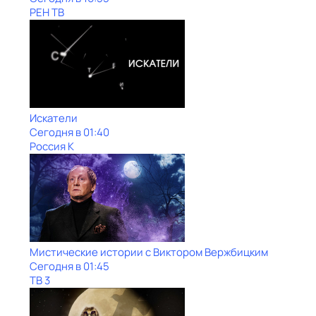
РЕН ТВ
Искатели
Сегодня в 01:40
Россия К
Мистические истории с Виктoром Bержбицким
Сегодня в 01:45
ТВ 3