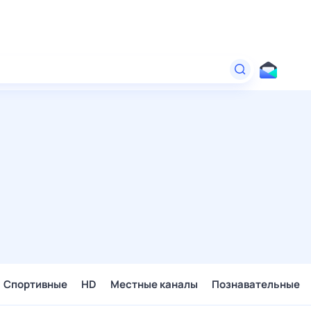
Спортивные
HD
Местные каналы
Познавательные