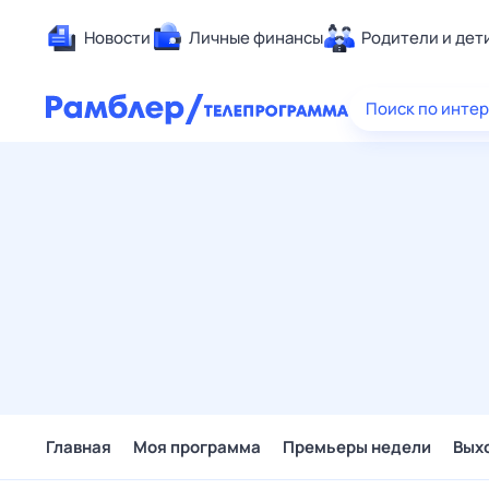
Новости
Личные финансы
Родители и дет
Здоровье
Поиск по инте
Развлечен
Дом и уют
Спорт
Карьера
Авто
Технологи
Жизненные
Сберегаем
Гороскопы
Главная
Моя программа
Премьеры недели
Вых