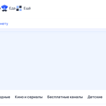
и
Еда
Ещё
Почта
рнету
ия и отдых
Поиск
Погода
ТВ-программа
и и тренды
 ситуации
 вместе
Помощь
одные
Кино и сериалы
Бесплатные каналы
Детские