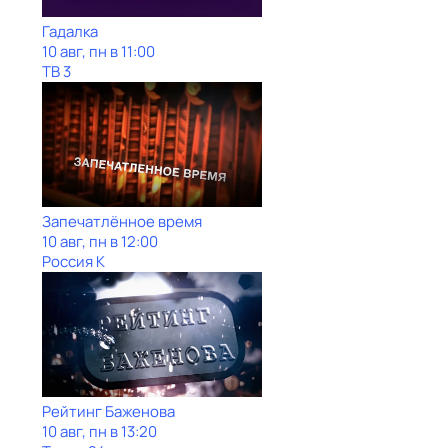
Гадaлкa
10 авг, пн в 11:00
ТВ 3
Запечатлённое время
10 авг, пн в 12:00
Россия К
Рейтинг Баженова
10 авг, пн в 13:20