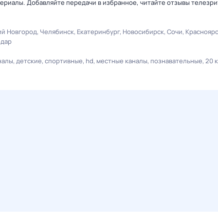
ериалы. Добавляйте передачи в избранное, читайте отзывы телезри
й Новгород
Челябинск
Екатеринбург
Новосибирск
Сочи
Краснояр
одар
налы
детские
спортивные
hd
местные каналы
познавательные
20 