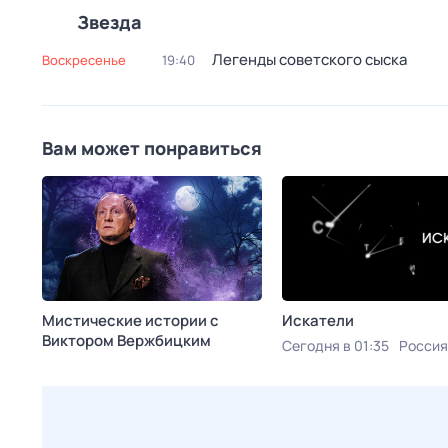
Звезда
Легенды советского сыска
воскресенье
19:40
Вам может понравиться
Мистические истории с
Искатели
Виктoром Bержбицким
Сегодня в 01:35
Россия
Сегодня в 00:45
ТВ 3