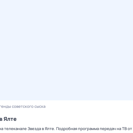
генды советского сыска
в Ялте
на телеканале Звезда в Ялте. Подробная программа передач на ТВ о