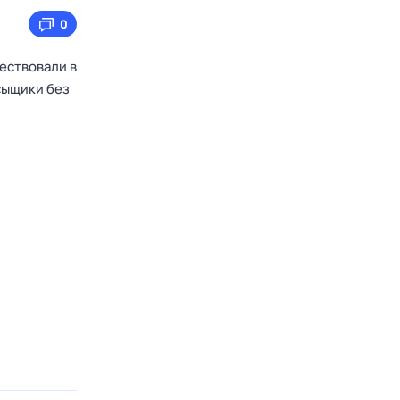
0
ествовали в
 сыщики без