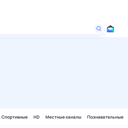
Спортивные
HD
Местные каналы
Познавательные