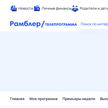
Новости
Личные финансы
Родители и дет
Здоровье
Поиск по инте
Развлечен
Дом и уют
Спорт
Карьера
Авто
Технологи
Жизненные
Сберегаем
Гороскопы
Главная
Моя программа
Премьеры недели
Вых