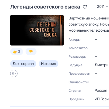
Легенды советского сыска
2011
—
Виртуозные мошенники
советскую эпоху. Но б
мобильных телефонов
—
Актеры:
—
Композитор:
3
—
Режиссеры:
Док. сериал
История
Дмитри
Ведущие:
—
Продюссеры:
16
+
—
Сценаристы:
Россия
Страна:
ИП Горча
Продакшн: