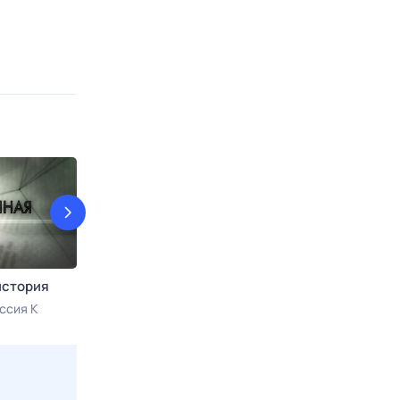
история
Планета вкусов
Следствие вел
ссия К
8 авг, сб в 15:50
Моя планета
8 авг, сб в 16:2