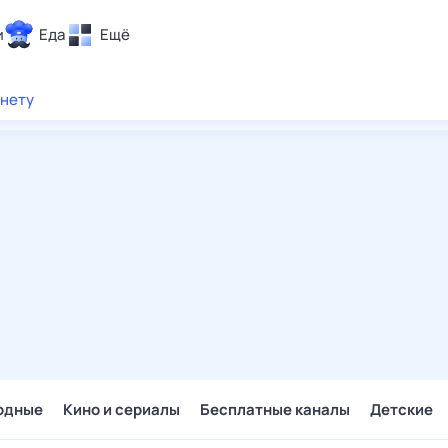
и
Еда
Ещё
Почта
рнету
ия и отдых
Поиск
Погода
ТВ-программа
и и тренды
 ситуации
 вместе
Помощь
одные
Кино и сериалы
Бесплатные каналы
Детские