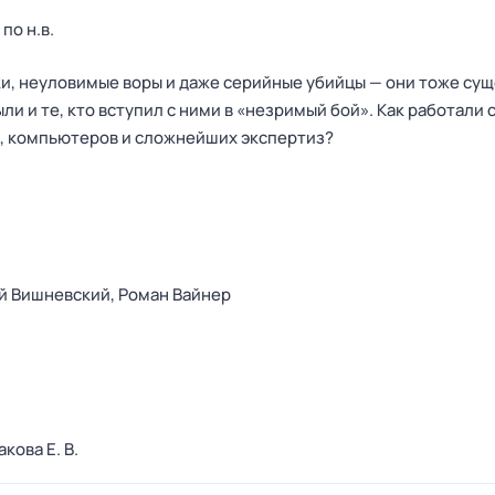
по н.в.
, неуловимые воры и даже серийные убийцы — они тоже сущ
ыли и те, кто вступил с ними в «незримый бой». Как работали
, компьютеров и сложнейших экспертиз?
й Вишневский,
Роман Вайнер
кова Е. В.