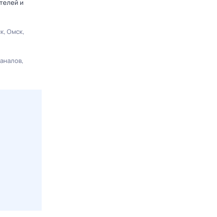
телей и
ск
Омск
каналов