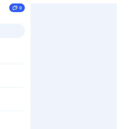
0
3 авг,
пн
4 авг,
вт
5 авг,
ср
6 авг,
чт
Вчера
Сегодня