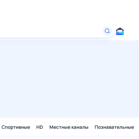
Спортивные
HD
Местные каналы
Познавательные