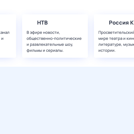
НТВ
Россия К
канал
В эфире новости,
Просветительский
 и
общественно-политические
мире театра и кин
и развлекательные шоу,
литературе, музы
фильмы и сериалы.
истории.