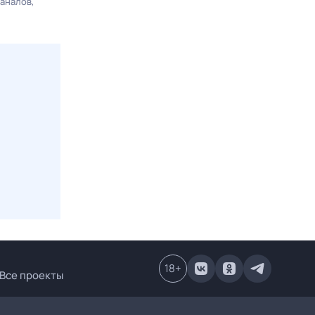
каналов
18
+
Все проекты