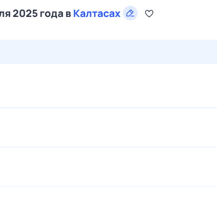
ля 2025 года в
Калтасах
29 июл,
ср
30 июл,
чт
31 июл,
пт
1 авг,
сб
2 авг,
вс