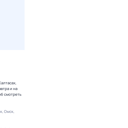
Калтасах,
втра и на
об смотреть
ск
Омск