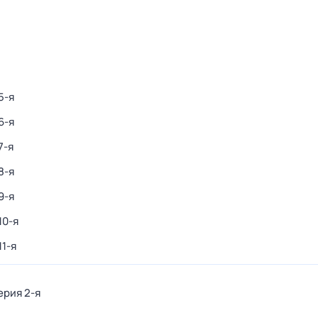
5-я
6-я
7-я
8-я
9-я
10-я
11-я
ерия 2-я