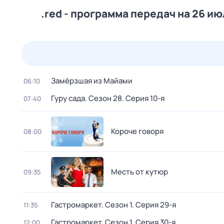
.red - программа передач на 26 ию
25 июл,
сб
26 июл,
вс
27 июл,
пн
28 июл,
вт
Замёрзшая из Майами
06:10
Гуру сада
. Сезон 28
. Серия 10-я
07:40
Короче говоря
08:00
Месть от кутюр
09:35
Гастромаркет
. Сезон 1
. Серия 29-я
11:35
Гастромаркет
. Сезон 1
. Серия 30-я
12:00