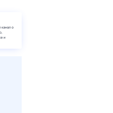
 канал о
о,
ке и