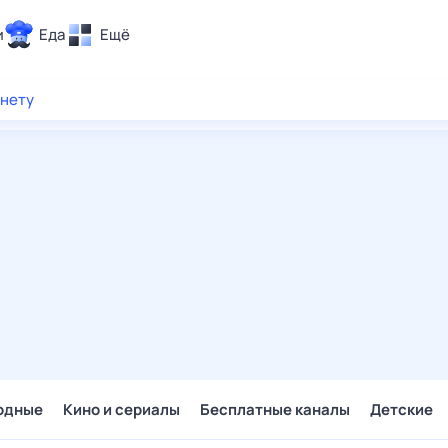
и
Еда
Ещё
Почта
рнету
ия и отдых
Поиск
Погода
ТВ-программа
и и тренды
 ситуации
 вместе
Помощь
одные
Кино и сериалы
Бесплатные каналы
Детские