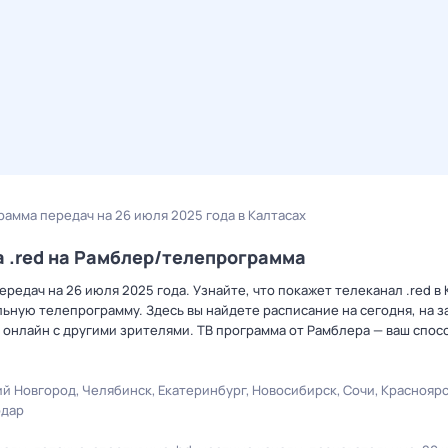
грамма передач на 26 июля 2025 года в Калтасах
а .red на Рамблер/телепрограмма
едач на 26 июля 2025 года. Узнайте, что покажет телеканал .red в 
ную телепрограмму. Здесь вы найдете расписание на сегодня, на за
онлайн с другими зрителями. ТВ программа от Рамблера — ваш спос
й Новгород
Челябинск
Екатеринбург
Новосибирск
Сочи
Краснояр
одар