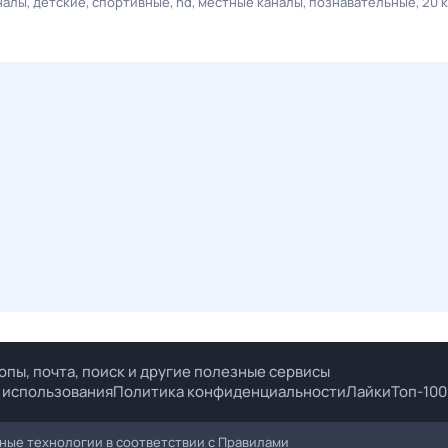
налы
детские
спортивные
hd
местные каналы
познавательные
20 
опы, почта, поиск и другие полезные сервисы
 использования
Политика конфиденциальности
Лайки
Топ-100
ые технологии в соответствии с
Правилами