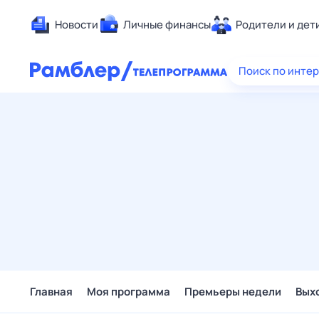
Новости
Личные финансы
Родители и дет
Здоровье
Поиск по инте
Развлечен
Дом и уют
Спорт
Карьера
Авто
Технологи
Жизненные
Сберегаем
Гороскопы
Главная
Моя программа
Премьеры недели
Вых