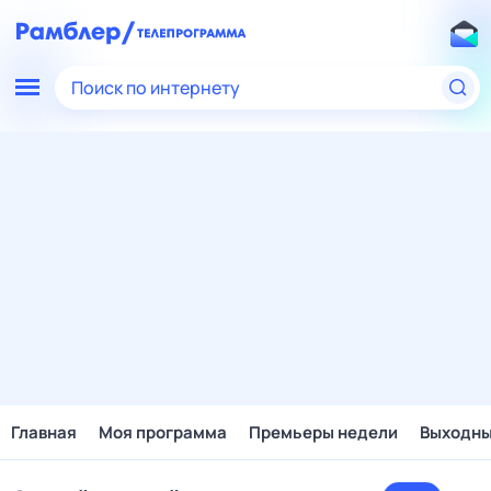
Поиск по интернету
Главная
Моя программа
Премьеры недели
Выходн