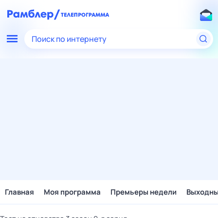
Поиск по интернету
Главная
Моя программа
Премьеры недели
Выходн