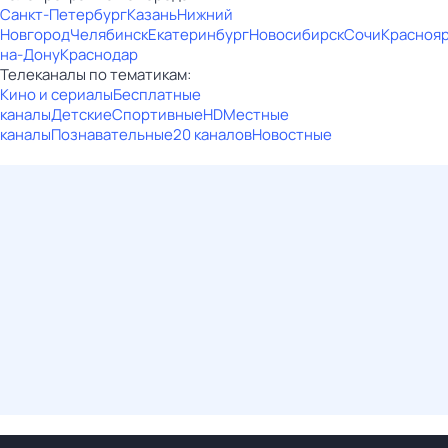
Санкт-Петербург
Казань
Нижний
Новгород
Челябинск
Екатеринбург
Новосибирск
Сочи
Красноя
на-Дону
Краснодар
Телеканалы по тематикам:
Кино и сериалы
Бесплатные
каналы
Детские
Спортивные
HD
Местные
каналы
Познавательные
20 каналов
Новостные