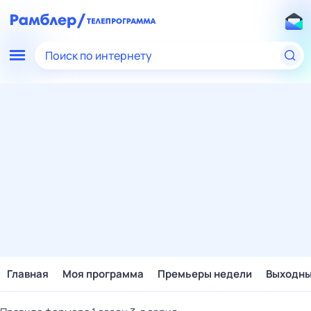
Поиск по интернету
Главная
Моя программа
Премьеры недели
Выходн