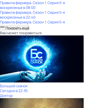
Правила фермера
. Сезон 1
. Серия 5-я
воскресенье
в
08:00
Правила фермера
. Сезон 1
. Серия 5-я
воскресенье
в
22:40
Правила фермера
. Сезон 1
. Серия 5-я
Показать ещё
Вам может понравиться
Большой скачок
Сегодня в 22:35
Доктор