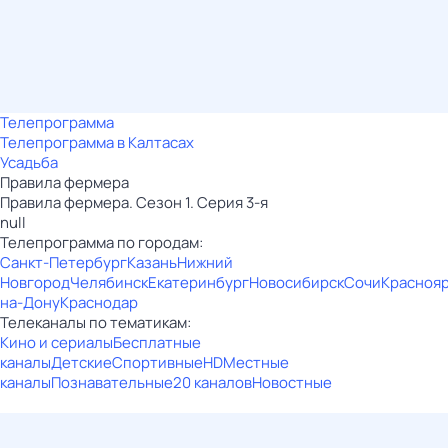
Телепрограмма
Телепрограмма в Калтасах
Усадьба
Правила фермера
Правила фермера. Сезон 1. Серия 3-я
null
Телепрограмма по городам:
Санкт-Петербург
Казань
Нижний
Новгород
Челябинск
Екатеринбург
Новосибирск
Сочи
Красноя
на-Дону
Краснодар
Телеканалы по тематикам:
Кино и сериалы
Бесплатные
каналы
Детские
Спортивные
HD
Местные
каналы
Познавательные
20 каналов
Новостные