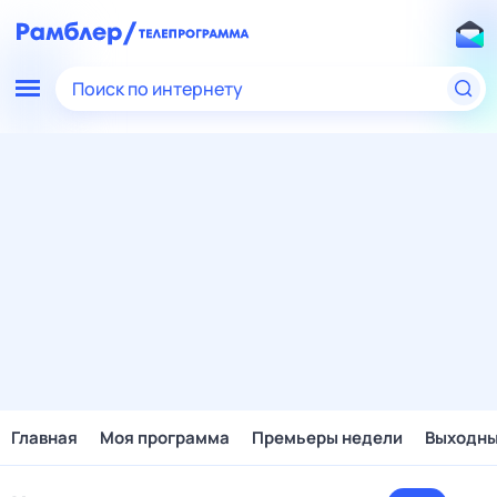
Поиск по интернету
Главная
Моя программа
Премьеры недели
Выходн