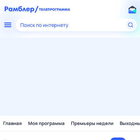
Поиск по интернету
Главная
Моя программа
Премьеры недели
Выходн