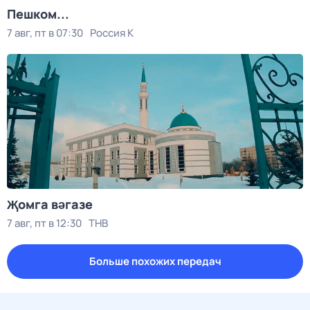
Пешком...
7 авг, пт в 07:30
Россия К
Җомга вәгазе
7 авг, пт в 12:30
ТНВ
Больше похожих передач